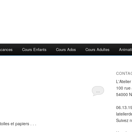
acances
Cours Enfants
Cours Ados
Cours Adultes
Animati
CONTA
L'Atelie
100 rue
…
54000 
06.13.1
latelier
Suivez 
oiles et papiers . . .