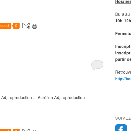
Horaire
Du 6 au 1
10h-12h
epost
0
Fermetur
Inscrip
Inscript
partir 
…
Retrouve
http://b
A4, reproduction . . Aurélien A4, reproduction
SUIVEZ