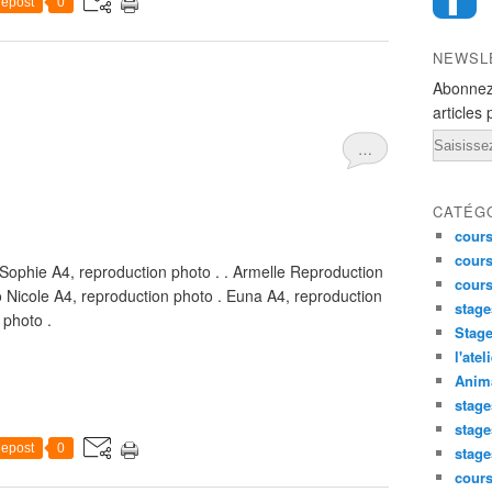
epost
0
NEWSL
Abonnez
articles 
Email
…
CATÉG
cours
cours
Sophie A4, reproduction photo . . Armelle Reproduction
cour
 Nicole A4, reproduction photo . Euna A4, reproduction
stage
 photo .
Stage
l'atel
Anima
stage
stage
epost
0
stage
cour