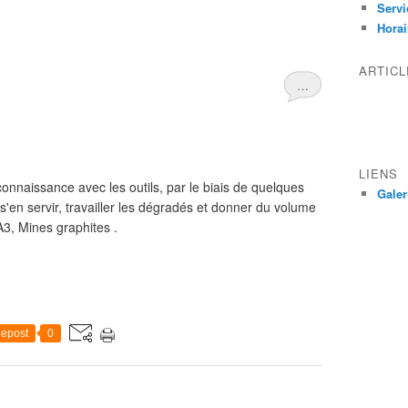
Servi
Horai
ARTIC
…
LIENS
nnaissance avec les outils, par le biais de quelques
Galer
en servir, travailler les dégradés et donner du volume
 A3, Mines graphites .
epost
0