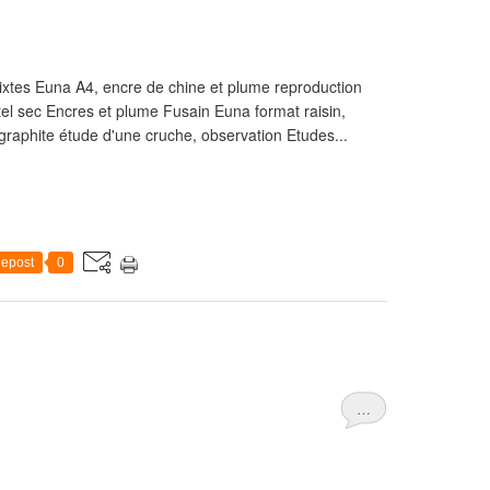
ixtes Euna A4, encre de chine et plume reproduction
el sec Encres et plume Fusain Euna format raisin,
graphite étude d'une cruche, observation Etudes...
epost
0
…