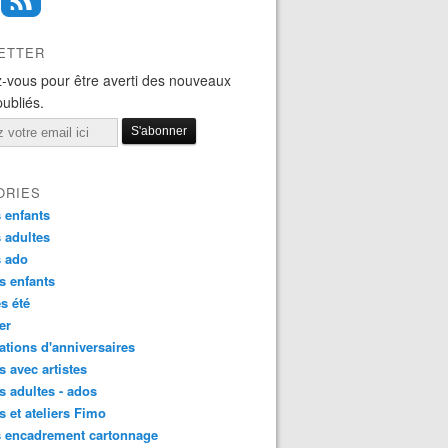
ETTER
-vous pour être averti des nouveaux
publiés.
ORIES
 enfants
 adultes
s ado
s enfants
s été
ier
tions d'anniversaires
s avec artistes
s adultes - ados
s et ateliers Fimo
s encadrement cartonnage