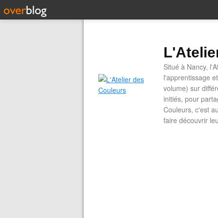
L'Ateli
Situé à Nancy, l'A
l'apprentissage e
volume) sur diffé
initiés, pour part
Couleurs, c'est a
faire découvrir le