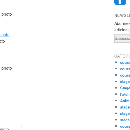
n photo
NEWSL
Abonnez
articles 
.
Email
oto
CATÉG
cours
n photo
cours
cour
stage
Stage
l'atel
Anima
stage
stage
stage
.
cour