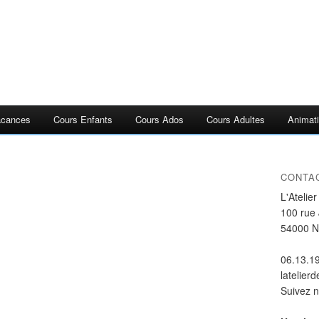
acances
Cours Enfants
Cours Ados
Cours Adultes
Animati
CONTA
L'Atelie
100 rue
54000 
06.13.1
latelier
Suivez 