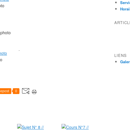
Servi
oto
Horai
ARTIC
 photo
.
LIENS
to
Galer
epost
0