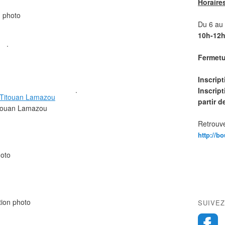
Horaire
n photo
Du 6 au 1
10h-12h
.
Fermetur
Inscrip
.
Inscript
partir 
Titouan Lamazou
Retrouve
http://b
hoto
tion photo
SUIVEZ