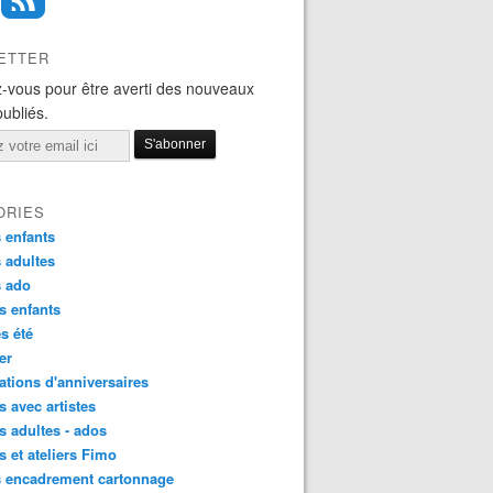
ETTER
-vous pour être averti des nouveaux
publiés.
ORIES
 enfants
 adultes
s ado
s enfants
s été
ier
tions d'anniversaires
s avec artistes
s adultes - ados
s et ateliers Fimo
s encadrement cartonnage