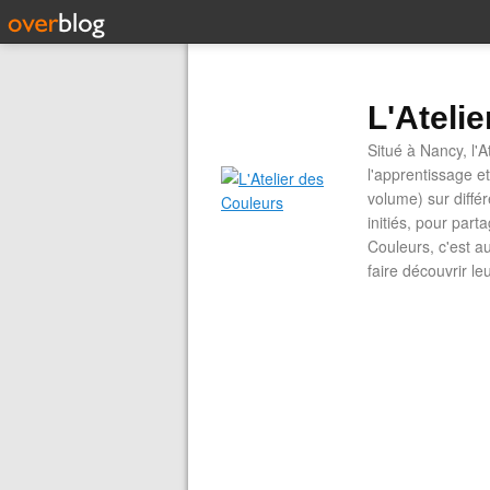
L'Ateli
Situé à Nancy, l'A
l'apprentissage e
volume) sur diffé
initiés, pour part
Couleurs, c'est a
faire découvrir le