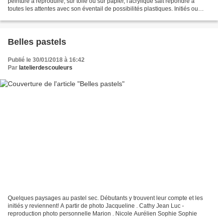
peinture à reproduire, sur toile ou sur papier, l'acrylique sait répondre à
toutes les attentes avec son éventail de possibilités plastiques. Initiés ou
débutants y trouvent leur compte. Cathy...
Belles pastels
Publié le 30/01/2018 à 16:42
Par
latelierdescouleurs
Quelques paysages au pastel sec. Débutants y trouvent leur compte et les
initiés y reviennent! A partir de photo Jacqueline . Cathy Jean Luc -
reproduction photo personnelle Marion . Nicole Aurélien Sophie Sophie