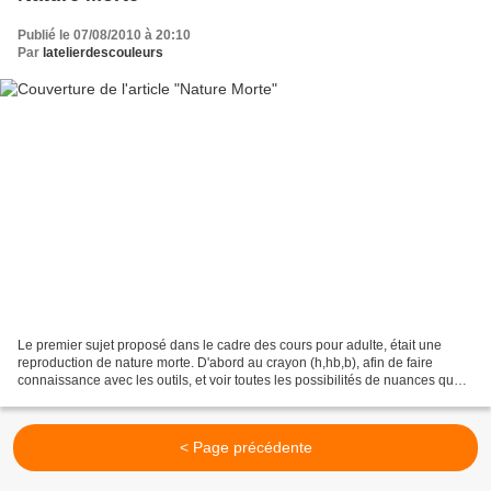
Publié le 07/08/2010 à 20:10
Par
latelierdescouleurs
Le premier sujet proposé dans le cadre des cours pour adulte, était une
reproduction de nature morte. D'abord au crayon (h,hb,b), afin de faire
connaissance avec les outils, et voir toutes les possibilités de nuances que
l'on peut faire. Les dessins sont...
< Page précédente