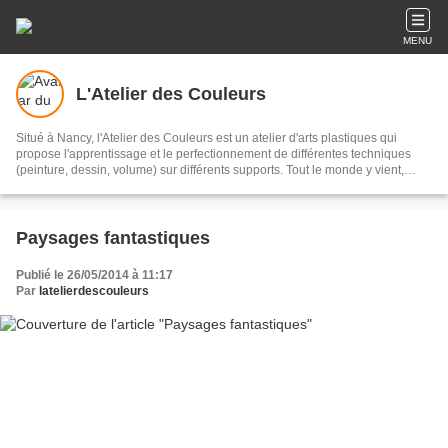
MENU
L'Atelier des Couleurs
Situé à Nancy, l'Atelier des Couleurs est un atelier d'arts plastiques qui
propose l'apprentissage et le perfectionnement de différentes techniques
(peinture, dessin, volume) sur différents supports. Tout le monde y vient,
adultes, enfants, débutants ou initiés, pour partager et/ou découvrir des
pratiques et des expériences. L'Atelier des Couleurs, c'est aussi un espace
d'exposition proposé aux artistes souhaitant vendre et faire découvrir leur
travail. Un espace de créations originales!
Paysages fantastiques
Publié le 26/05/2014 à 11:17
Par
latelierdescouleurs