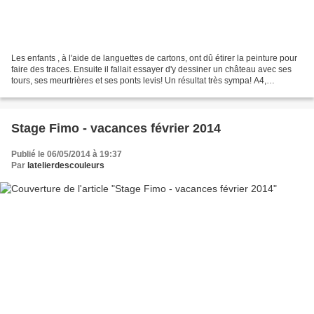
Les enfants , à l'aide de languettes de cartons, ont dû étirer la peinture pour
faire des traces. Ensuite il fallait essayer d'y dessiner un château avec ses
tours, ses meurtrières et ses ponts levis! Un résultat très sympa! A4,
acrylique, stylo noir...
Stage Fimo - vacances février 2014
Publié le 06/05/2014 à 19:37
Par
latelierdescouleurs