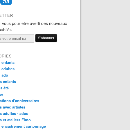
ETTER
-vous pour être averti des nouveaux
publiés.
ORIES
 enfants
 adultes
s ado
s enfants
s été
ier
tions d'anniversaires
s avec artistes
s adultes - ados
s et ateliers Fimo
s encadrement cartonnage