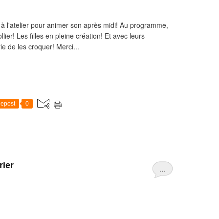
l à l'atelier pour animer son après midi! Au programme,
llier! Les filles en pleine création! Et avec leurs
ie de les croquer! Merci...
epost
0
rier
…