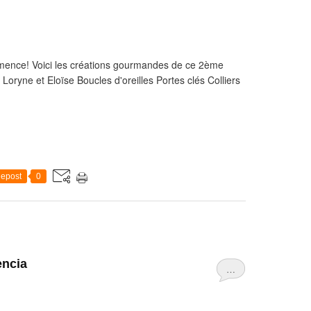
ence! Voici les créations gourmandes de ce 2ème
oryne et Eloïse Boucles d'oreilles Portes clés Colliers
epost
0
encia
…