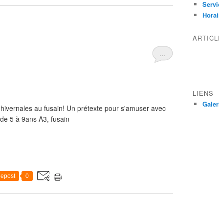
Servi
Horai
ARTIC
…
LIENS
Galer
 hivernales au fusain! Un prétexte pour s'amuser avec
 de 5 à 9ans A3, fusain
epost
0