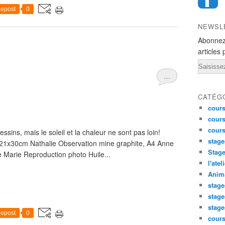
epost
0
NEWSL
Abonnez
articles 
Email
…
CATÉG
cours
cours
cour
sins, mais le soleil et la chaleur ne sont pas loin!
stage
e, 21x30cm Nathalie Observation mine graphite, A4 Anne
Stage
e Marie Reproduction photo Huile...
l'atel
Anima
stage
stage
stage
epost
0
cour