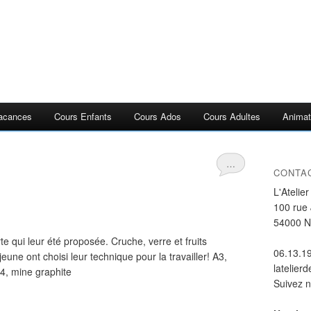
acances
Cours Enfants
Cours Ados
Cours Adultes
Animat
…
CONTA
L'Atelie
100 rue
54000 
te qui leur été proposée. Cruche, verre et fruits
06.13.1
eune ont choisi leur technique pour la travailler! A3,
latelier
4, mine graphite
Suivez 