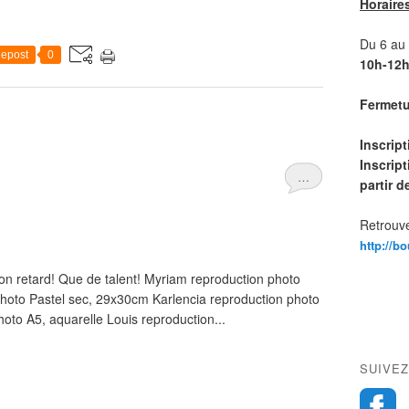
Horaire
Du 6 au 1
epost
0
10h-12h
Fermetur
Inscrip
Inscript
…
partir 
Retrouve
http://b
n retard! Que de talent! Myriam reproduction photo
photo Pastel sec, 29x30cm Karlencia reproduction photo
hoto A5, aquarelle Louis reproduction...
SUIVEZ