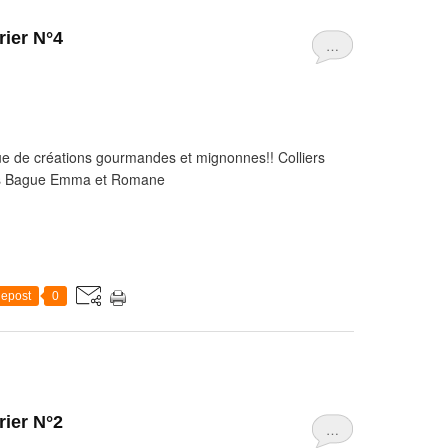
ier N°4
…
e de créations gourmandes et mignonnes!! Colliers
lets Bague Emma et Romane
epost
0
ier N°2
…