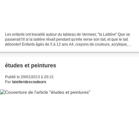
Les enfants ont travaillé autour du tableau de Vermeer, "la Laitière" Que se
passerait t'il si la laitière rêvait pendant qu'elle verse son lait, et que le lait
déborde!! Enfants âgés de 5 à 12 ans A4, crayons de couleurs, acrylique,
feutres
études et peintures
Publié le 29/01/2013 à 20:11
Par
latelierdescouleurs