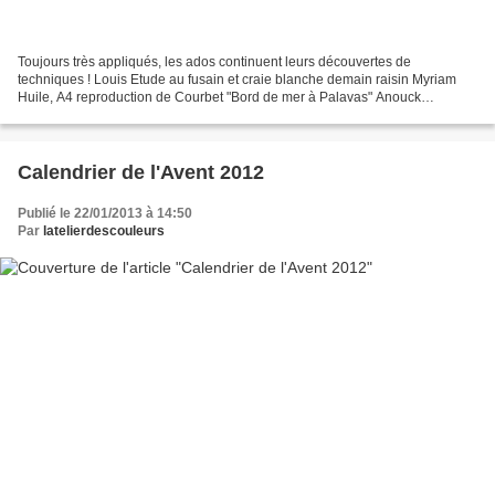
Toujours très appliqués, les ados continuent leurs découvertes de
techniques ! Louis Etude au fusain et craie blanche demain raisin Myriam
Huile, A4 reproduction de Courbet "Bord de mer à Palavas" Anouck
acrynique, A4 Reproduction Misstigri Louise Mine...
Calendrier de l'Avent 2012
Publié le 22/01/2013 à 14:50
Par
latelierdescouleurs