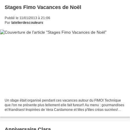
Stages Fimo Vacances de Noël
Publié le 11/01/2013 à 21:06
Par
latelierdescouleurs
Un stage était organisé pendant ces vacances autour du FIMO! Technique
que l'on ne présente plus tellement elle fait fureur!! Au menu : gourmandises
et friandises! Inspirées de Vera Cardamone et Mes p'tites créas sucrées!
Voici des réalisations qui parlent...
Anniversaire Clara