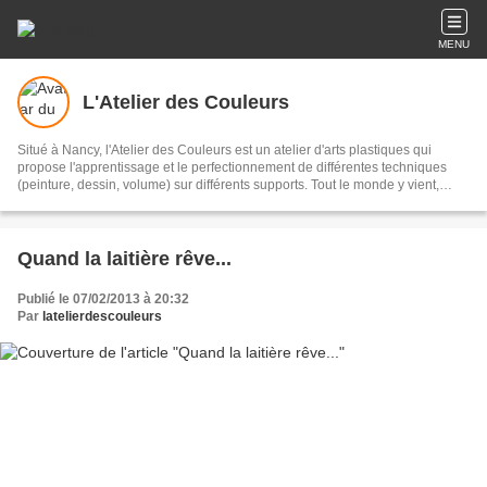
MENU
L'Atelier des Couleurs
Situé à Nancy, l'Atelier des Couleurs est un atelier d'arts plastiques qui
propose l'apprentissage et le perfectionnement de différentes techniques
(peinture, dessin, volume) sur différents supports. Tout le monde y vient,
adultes, enfants, débutants ou initiés, pour partager et/ou découvrir des
pratiques et des expériences. L'Atelier des Couleurs, c'est aussi un espace
d'exposition proposé aux artistes souhaitant vendre et faire découvrir leur
travail. Un espace de créations originales!
Quand la laitière rêve...
Publié le 07/02/2013 à 20:32
Par
latelierdescouleurs