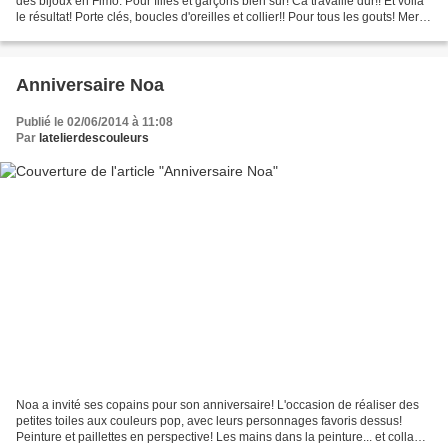
des bijoux en Fimo. Pour filles et garçons bien sûr! Ca travaille dur!! Et voila
le résultat! Porte clés, boucles d'oreilles et collier!! Pour tous les gouts! Merci
vous les enfants...
Anniversaire Noa
Publié le 02/06/2014 à 11:08
Par
latelierdescouleurs
Noa a invité ses copains pour son anniversaire! L'occasion de réaliser des
petites toiles aux couleurs pop, avec leurs personnages favoris dessus!
Peinture et paillettes en perspective! Les mains dans la peinture... et collage