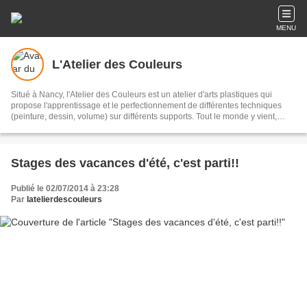
MENU
L'Atelier des Couleurs
Situé à Nancy, l'Atelier des Couleurs est un atelier d'arts plastiques qui
propose l'apprentissage et le perfectionnement de différentes techniques
(peinture, dessin, volume) sur différents supports. Tout le monde y vient,
adultes, enfants, débutants ou initiés, pour partager et/ou découvrir des
pratiques et des expériences. L'Atelier des Couleurs, c'est aussi un espace
d'exposition proposé aux artistes souhaitant vendre et faire découvrir leur
travail. Un espace de créations originales!
Stages des vacances d'été, c'est parti!!
Publié le 02/07/2014 à 23:28
Par
latelierdescouleurs