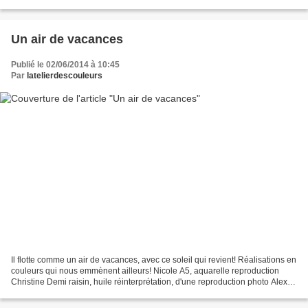
de petites décos! Et voila...
Un air de vacances
Publié le 02/06/2014 à 10:45
Par
latelierdescouleurs
Il flotte comme un air de vacances, avec ce soleil qui revient! Réalisations en
couleurs qui nous emmènent ailleurs! Nicole A5, aquarelle reproduction
Christine Demi raisin, huile réinterprétation, d'une reproduction photo Alexia
A4, aquarelle Reproduction...