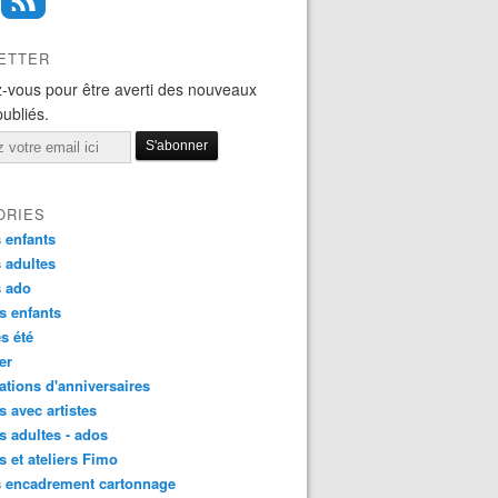
ETTER
-vous pour être averti des nouveaux
publiés.
ORIES
 enfants
 adultes
s ado
s enfants
s été
ier
tions d'anniversaires
s avec artistes
s adultes - ados
s et ateliers Fimo
s encadrement cartonnage