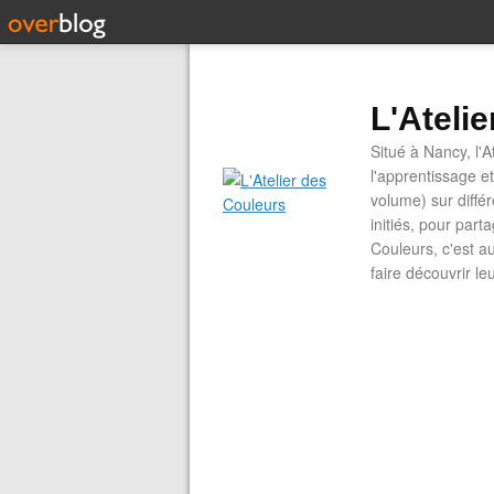
L'Ateli
Situé à Nancy, l'A
l'apprentissage e
volume) sur diffé
initiés, pour part
Couleurs, c'est a
faire découvrir le