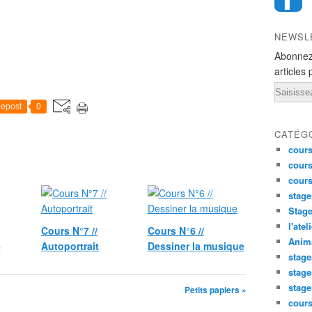
NEWSL
Abonnez
articles 
Email
epost
0
CATÉG
cours
cours
cour
stage
Stage
l'atel
Cours N°7 //
Cours N°6 //
Anima
e
Autoportrait
Dessiner la musique
stage
stage
stage
Petits papiers »
cour