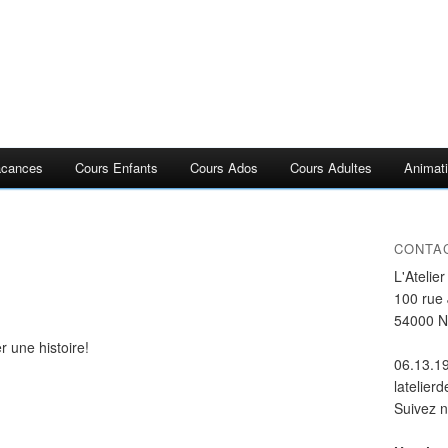
acances
Cours Enfants
Cours Ados
Cours Adultes
Animati
CONTA
L'Atelie
100 rue
54000 
r une histoire!
06.13.1
latelier
Suivez 