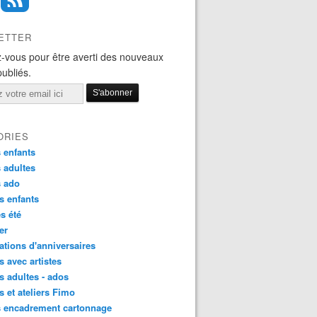
ETTER
-vous pour être averti des nouveaux
publiés.
ORIES
 enfants
 adultes
s ado
s enfants
s été
ier
tions d'anniversaires
s avec artistes
s adultes - ados
s et ateliers Fimo
s encadrement cartonnage