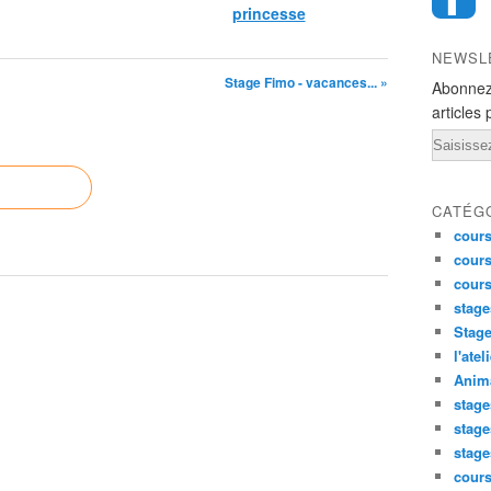
princesse
NEWSL
Stage Fimo - vacances... »
Abonnez
articles 
Email
CATÉG
cours
cours
cour
stage
Stage
l'atel
Anima
stage
stage
stage
cour