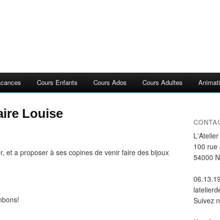
acances
Cours Enfants
Cours Ados
Cours Adultes
Animati
ire Louise
CONTA
L'Atelie
100 rue
er, et a proposer à ses copines de venir faire des bijoux
54000 
06.13.1
latelier
onbons!
Suivez 