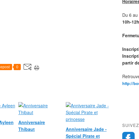
Horaire
Du 6 au 1
10h-12h
Fermetur
Inscrip
Inscript
partir 
epost
0
Retrouve
http://b
 Ayleen
Anniversaire
SUIVEZ
Thibaut
Anniversaire Jade -
Spécial Pirate et