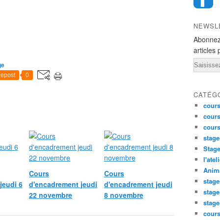
NEWSL
Abonnez
articles 
Email
ge
epost
0
CATÉG
cours
cours
cour
stage
Stage
l'atel
Anima
Cours
Cours
stage
jeudi 6
d'encadrement jeudi
d'encadrement jeudi
stage
22 novembre
8 novembre
stage
cour