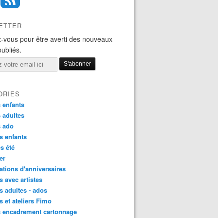
ETTER
-vous pour être averti des nouveaux
publiés.
ORIES
 enfants
 adultes
s ado
s enfants
s été
ier
tions d'anniversaires
s avec artistes
s adultes - ados
s et ateliers Fimo
s encadrement cartonnage