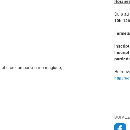
Horaire
Du 6 au 1
10h-12h
Fermetur
Inscrip
Inscript
partir 
z et créez un porte-carte magique,
Retrouve
http://b
SUIVEZ