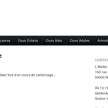
acances
Cours Enfants
Cours Ados
Cours Adultes
Animati
e
CONTA
L'Atelie
100 rue
liser lors d'un cours de cartonnage...
54000 
06.13.1
latelier
Suivez 