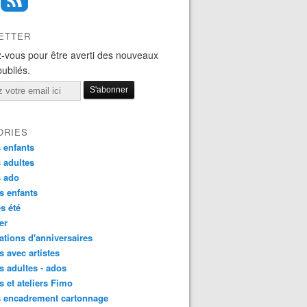
ETTER
-vous pour être averti des nouveaux
publiés.
ORIES
 enfants
 adultes
s ado
s enfants
s été
ier
tions d'anniversaires
s avec artistes
s adultes - ados
s et ateliers Fimo
s encadrement cartonnage