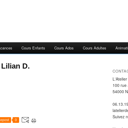
acances
Cours Enfants
Cours Ados
Cours Adultes
Animati
Lilian D.
CONTA
L'Atelie
100 rue
54000 
06.13.1
latelier
Suivez 
epost
0