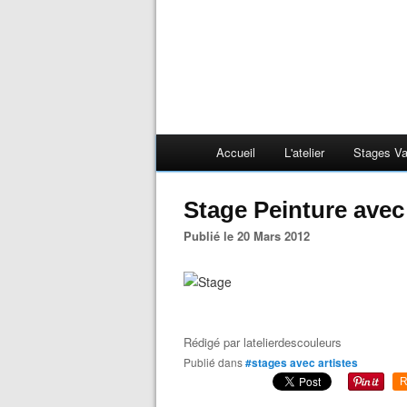
Accueil
L'atelier
Stages V
Stage Peinture avec 
Publié le 20 Mars 2012
Rédigé par
latelierdescouleurs
Publié dans
#stages avec artistes
R