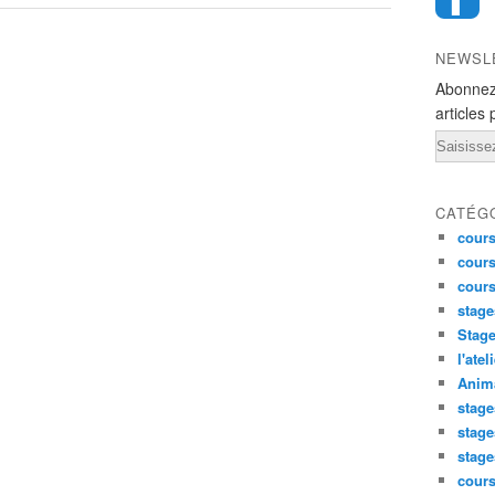
NEWSL
Abonnez
articles 
Email
CATÉG
cours
cours
cour
stage
Stage
l'atel
Anima
stage
stage
stage
cour