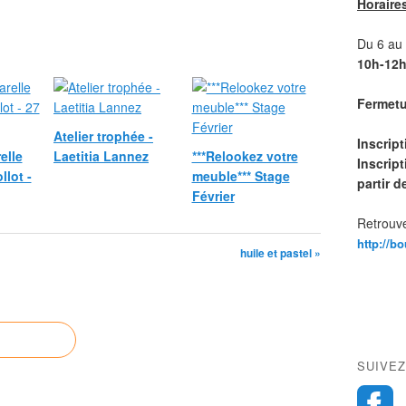
Horaire
Du 6 au 1
10h-12h
Fermetur
Atelier trophée -
Inscrip
elle
Laetitia Lannez
***Relookez votre
Inscript
llot -
meuble*** Stage
partir 
Février
Retrouve
http://b
huile et pastel »
SUIVEZ