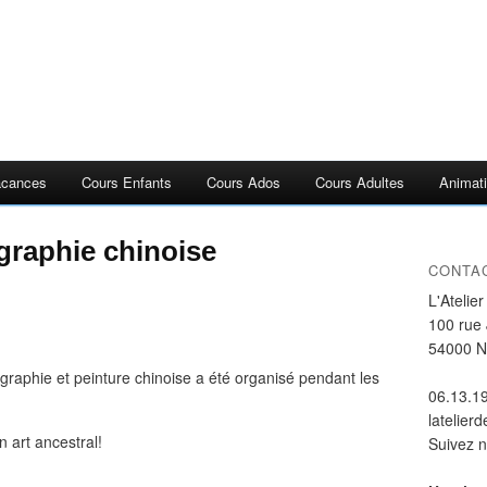
acances
Cours Enfants
Cours Ados
Cours Adultes
Animati
igraphie chinoise
CONTA
L'Atelie
100 rue
54000 
lligraphie et peinture chinoise a été organisé pendant les
06.13.1
latelier
n art ancestral!
Suivez 