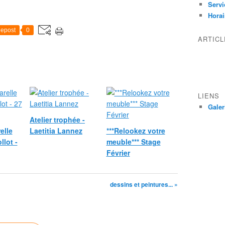
Servi
Horai
epost
0
ARTIC
LIENS
Galer
Atelier trophée -
elle
Laetitia Lannez
***Relookez votre
llot -
meuble*** Stage
Février
dessins et peintures... »