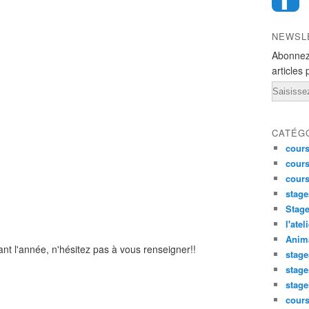
NEWSL
Abonnez
articles 
Email
CATÉG
cours
cours
cour
stage
Stage
l'atel
Anima
t l'année, n'hésitez pas à vous renseigner!!
stage
stage
stage
cour