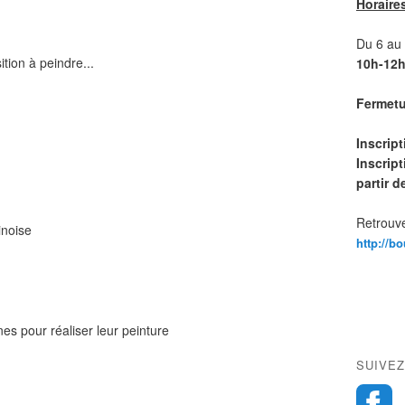
Horaire
Du 6 au 1
tion à peindre...
10h-12h
Fermetur
Inscrip
Inscript
partir 
Retrouve
inoise
http://b
es pour réaliser leur peinture
SUIVEZ