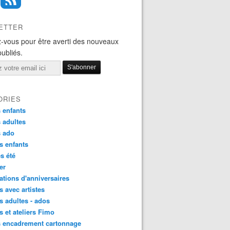
ETTER
-vous pour être averti des nouveaux
publiés.
ORIES
 enfants
 adultes
s ado
s enfants
s été
ier
tions d'anniversaires
s avec artistes
s adultes - ados
s et ateliers Fimo
s encadrement cartonnage