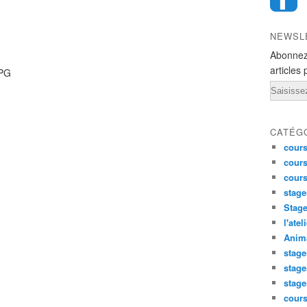
NEWSL
Abonnez
articles 
Email
CATÉG
cours
cours
cour
stage
Stage
l'atel
Anima
stage
stage
stage
cour