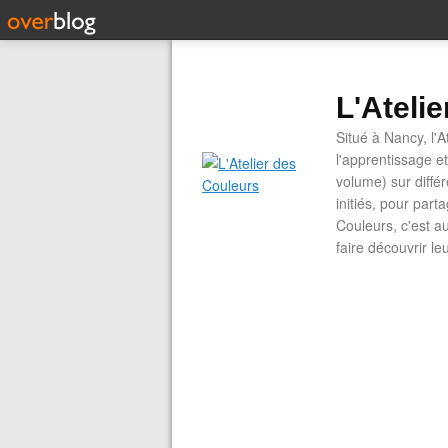
L'Ateli
Situé à Nancy, l'A
l'apprentissage e
volume) sur diffé
initiés, pour part
Couleurs, c'est a
faire découvrir le