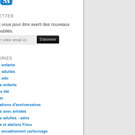
ETTER
-vous pour être averti des nouveaux
publiés.
ORIES
 enfants
 adultes
s ado
s enfants
s été
ier
tions d'anniversaires
s avec artistes
s adultes - ados
s et ateliers Fimo
s encadrement cartonnage