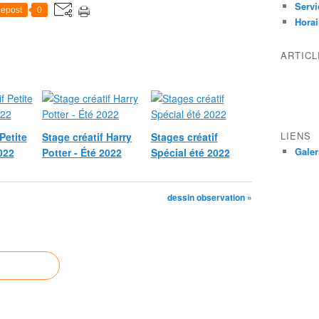
Servi
epost
0
Horai
ARTIC
LIENS
Petite
Stage créatif Harry
Stages créatif
Galer
022
Potter - Été 2022
Spécial été 2022
dessin observation »