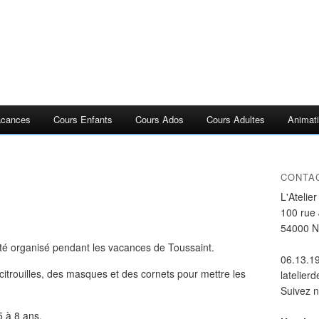
acances
Cours Enfants
Cours Ados
Cours Adultes
Animati
CONTA
L'Atelie
100 rue
54000 
té organisé pendant les vacances de Toussaint.
06.13.1
citrouilles, des masques et des cornets pour mettre les
latelier
Suivez 
5 à 8 ans.