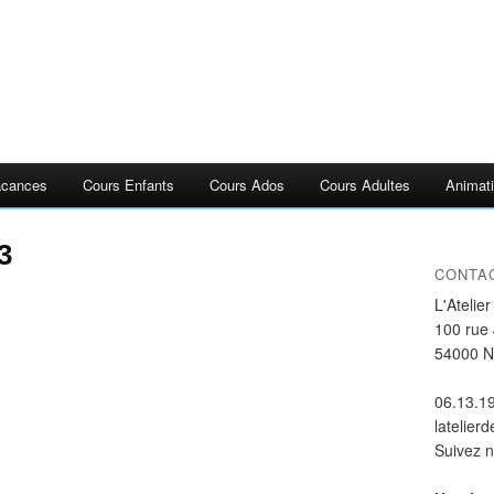
acances
Cours Enfants
Cours Ados
Cours Adultes
Animati
3
CONTA
L'Atelie
100 rue
54000 
06.13.1
latelier
Suivez 