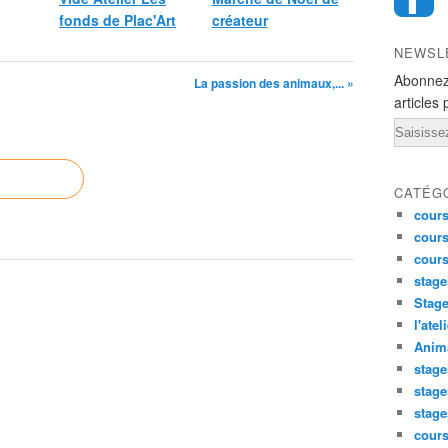
fonds de Plac'Art
créateur
NEWSL
Abonnez
La passion des animaux,... »
articles 
Email
CATÉG
cours
cours
cour
stage
Stage
l'atel
Anima
stage
stage
stage
cour