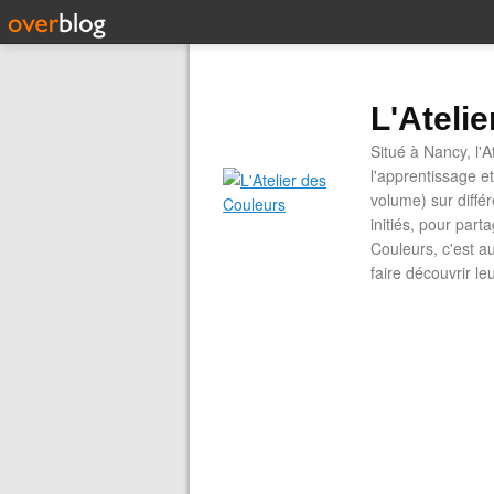
L'Ateli
Situé à Nancy, l'A
l'apprentissage e
volume) sur diffé
initiés, pour part
Couleurs, c'est a
faire découvrir le