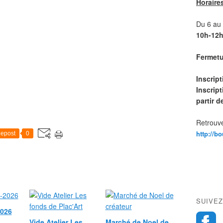
Horaire
Du 6 au 1
10h-12h
Fermetur
Inscrip
Inscript
partir 
Retrouve
http://b
epost
0
SUIVEZ
2026
Vide Atelier Les
Marché de Noel de