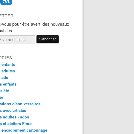
ETTER
-vous pour être averti des nouveaux
publiés.
ORIES
 enfants
 adultes
s ado
s enfants
s été
ier
tions d'anniversaires
s avec artistes
s adultes - ados
s et ateliers Fimo
s encadrement cartonnage