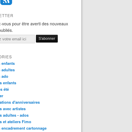
ETTER
-vous pour être averti des nouveaux
publiés.
ORIES
 enfants
 adultes
s ado
s enfants
s été
ier
tions d'anniversaires
s avec artistes
s adultes - ados
s et ateliers Fimo
s encadrement cartonnage