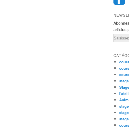
NEWSL
Abonnez
articles 
Email
CATÉG
cours
cours
cour
stage
Stage
l'atel
Anima
stage
stage
stage
cour