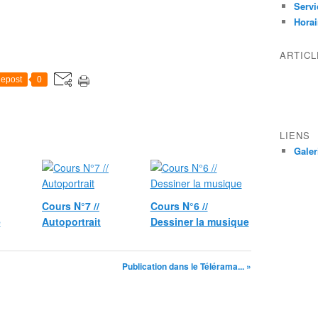
Servi
Horai
ARTIC
epost
0
LIENS
Galer
Cours N°7 //
Cours N°6 //
e
Autoportrait
Dessiner la musique
Publication dans le Télérama... »