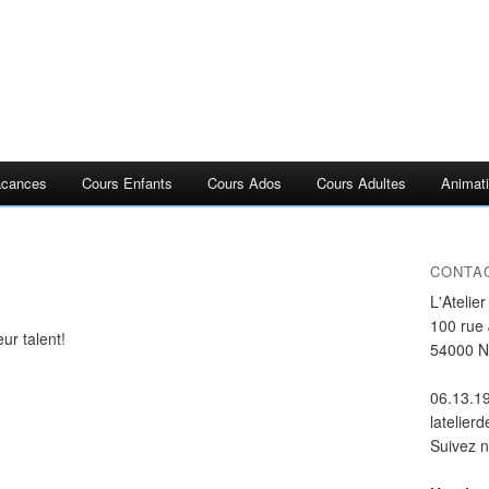
acances
Cours Enfants
Cours Ados
Cours Adultes
Animati
CONTA
L'Atelie
100 rue
ur talent!
54000 
06.13.1
latelier
Suivez 