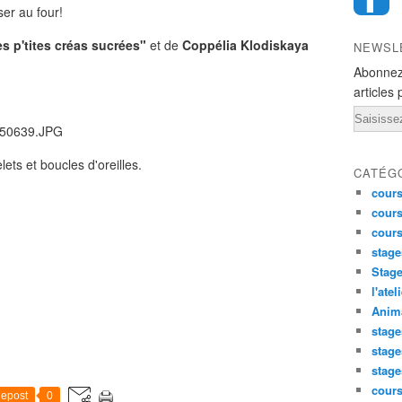
ser au four!
s p'tites créas sucrées"
et de
Coppélia Klodiskaya
NEWSL
Abonnez
articles 
Email
ets et boucles d'oreilles.
CATÉG
cours
cours
cour
stage
Stage
l'atel
Anima
stage
stage
stage
cour
epost
0