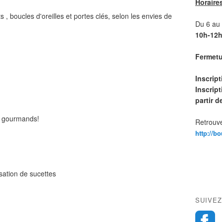
Horaire
, boucles d'oreilles et portes clés, selon les envies de
Du 6 au 1
10h-12h
Fermetur
Inscrip
Inscript
partir 
x gourmands!
Retrouve
http://b
isation de sucettes
SUIVEZ