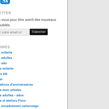
ETTER
-vous pour être averti des nouveaux
publiés.
ORIES
 enfants
 adultes
s ado
s enfants
s été
ier
tions d'anniversaires
s avec artistes
s adultes - ados
s et ateliers Fimo
s encadrement cartonnage