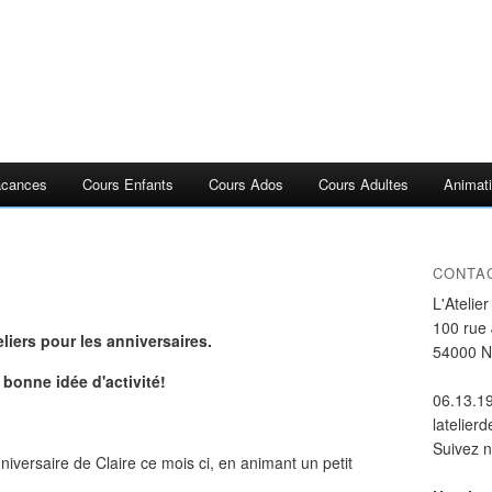
acances
Cours Enfants
Cours Ados
Cours Adultes
Animati
CONTA
L'Atelie
100 rue
liers pour les anniversaires.
54000 
bonne idée d'activité!
06.13.1
latelier
Suivez 
nniversaire de Claire ce mois ci, en animant un petit