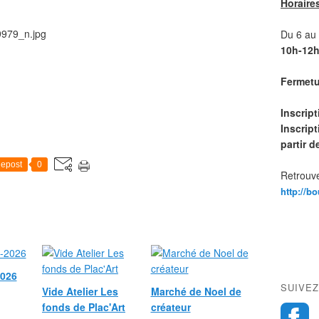
Horaire
Du 6 au 1
10h-12h
Fermetur
Inscrip
Inscript
partir 
epost
0
Retrouve
http://b
2026
SUIVEZ
Vide Atelier Les
Marché de Noel de
fonds de Plac'Art
créateur