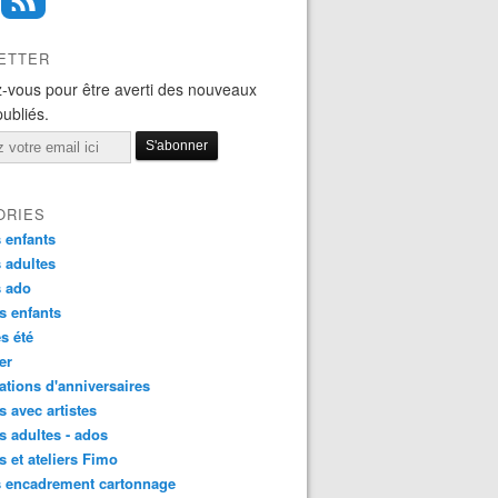
ETTER
-vous pour être averti des nouveaux
publiés.
ORIES
 enfants
 adultes
s ado
s enfants
s été
ier
tions d'anniversaires
s avec artistes
s adultes - ados
s et ateliers Fimo
s encadrement cartonnage