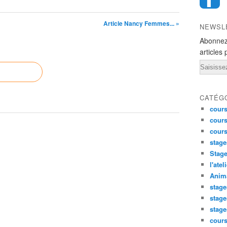
Article Nancy Femmes... »
NEWSL
Abonnez
articles 
Email
CATÉG
cours
cours
cour
stage
Stage
l'atel
Anima
stage
stage
stage
cour