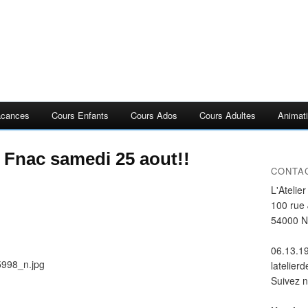
acances
Cours Enfants
Cours Ados
Cours Adultes
Animati
 Fnac samedi 25 aout!!
CONTA
L'Atelie
100 rue
54000 
06.13.1
latelier
Suivez 