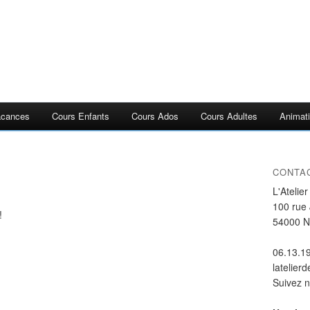
acances
Cours Enfants
Cours Ados
Cours Adultes
Animati
CONTA
L'Atelie
100 rue
!
54000 
06.13.1
latelier
Suivez 