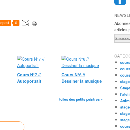
NEWSL
Abonnez
epost
0
articles 
Email
CATÉG
cours
cours
Cours N°7 //
Cours N°6 //
cour
e
Autoportrait
Dessiner la musique
stage
Stage
l'atel
toiles des petits peintres »
Anima
stage
stage
stage
cour