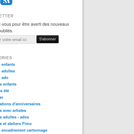
ETTER
-vous pour être averti des nouveaux
publiés.
ORIES
 enfants
 adultes
s ado
s enfants
s été
ier
tions d'anniversaires
s avec artistes
s adultes - ados
s et ateliers Fimo
s encadrement cartonnage