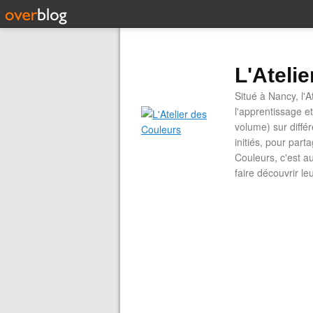
L'Ateli
Situé à Nancy, l'A
l'apprentissage e
volume) sur diffé
initiés, pour part
Couleurs, c'est a
faire découvrir le