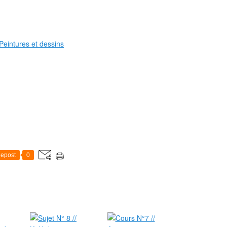
epost
0