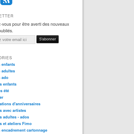
ETTER
-vous pour être averti des nouveaux
publiés.
ORIES
 enfants
 adultes
s ado
s enfants
s été
ier
tions d'anniversaires
s avec artistes
s adultes - ados
s et ateliers Fimo
s encadrement cartonnage