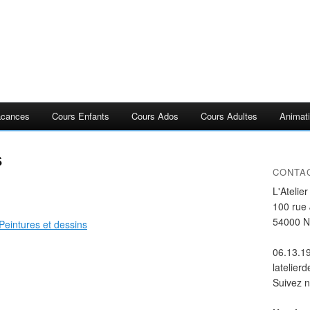
acances
Cours Enfants
Cours Ados
Cours Adultes
Animati
s
CONTA
L'Atelie
100 rue
54000 
06.13.1
latelier
Suivez 