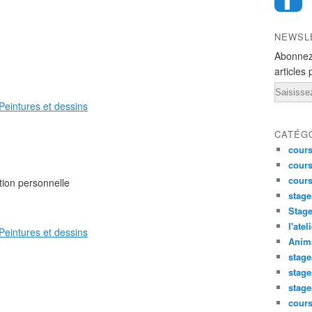
NEWSL
Abonnez
articles 
Email
CATÉG
cours
cours
cour
tion personnelle
stage
Stage
l'atel
Anima
stage
stage
stage
cour